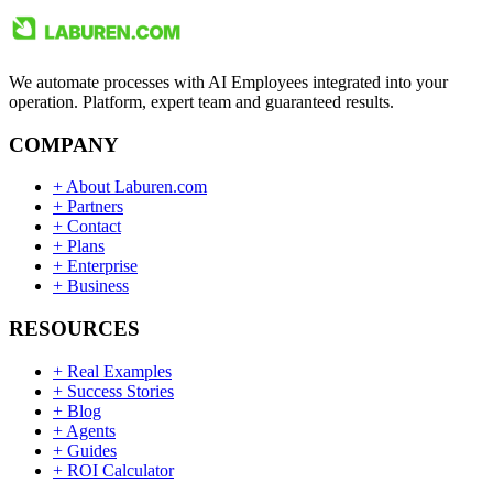
We automate processes with AI Employees integrated into your
operation. Platform, expert team and guaranteed results.
COMPANY
+
About Laburen.com
+
Partners
+
Contact
+
Plans
+
Enterprise
+
Business
RESOURCES
+
Real Examples
+
Success Stories
+
Blog
+
Agents
+
Guides
+
ROI Calculator