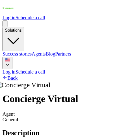
Log in
Schedule a call
Solutions
Success stories
Agents
Blog
Partners
Log in
Schedule a call
Back
Concierge Virtual
Agent
General
Description