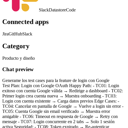
Slack
Datastore
Code
Connected apps
Jira
GitHub
Slack
Category
Producto y diseño
Chat preview
Generame los test cases para la feature de login con Google
Test Plan: Login con Google OAuth Happy Path: - TC01: Login
exitoso con cuenta Google válida → Redirige a dashboard - TC02:
Primer login crea cuenta nueva → Muestra onboarding - TC03:
Login con cuenta existente → Carga datos previos Edge Cases: -
TC04: Cancelar en pantalla de Google → Vuelve a login sin error -
TC05: Cuenta Google sin email verificado → Muestra error
amigable - TC06: Timeout en respuesta de Google → Retry con
mensaje - TC07: Login concurrente en 2 tabs → Solo 1 sesión
activa Seguridad: - TC08: Token expirado → Re-autenticar