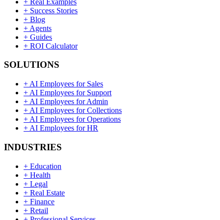
+
Real Examples
+
Success Stories
+
Blog
+
Agents
+
Guides
+
ROI Calculator
SOLUTIONS
+
AI Employees for Sales
+
AI Employees for Support
+
AI Employees for Admin
+
AI Employees for Collections
+
AI Employees for Operations
+
AI Employees for HR
INDUSTRIES
+
Education
+
Health
+
Legal
+
Real Estate
+
Finance
+
Retail
+
Professional Services