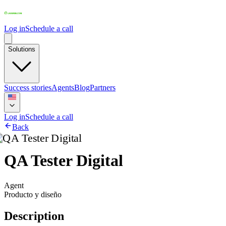
Log in
Schedule a call
Solutions
Success stories
Agents
Blog
Partners
Log in
Schedule a call
Back
QA Tester Digital
Agent
Producto y diseño
Description