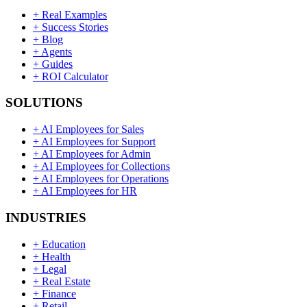
+
Real Examples
+
Success Stories
+
Blog
+
Agents
+
Guides
+
ROI Calculator
SOLUTIONS
+
AI Employees for Sales
+
AI Employees for Support
+
AI Employees for Admin
+
AI Employees for Collections
+
AI Employees for Operations
+
AI Employees for HR
INDUSTRIES
+
Education
+
Health
+
Legal
+
Real Estate
+
Finance
+
Retail