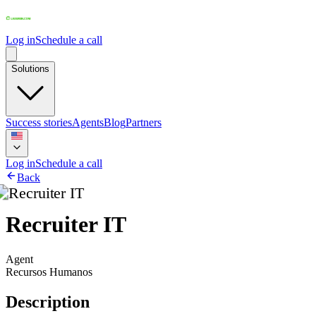
Log in
Schedule a call
Solutions
Success stories
Agents
Blog
Partners
Log in
Schedule a call
Back
Recruiter IT
Agent
Recursos Humanos
Description