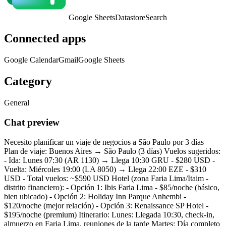
Google Sheets
Datastore
Search
Connected apps
Google Calendar
Gmail
Google Sheets
Category
General
Chat preview
Necesito planificar un viaje de negocios a São Paulo por 3 días
Plan de viaje: Buenos Aires → São Paulo (3 días) Vuelos sugeridos:
- Ida: Lunes 07:30 (AR 1130) → Llega 10:30 GRU - $280 USD -
Vuelta: Miércoles 19:00 (LA 8050) → Llega 22:00 EZE - $310
USD - Total vuelos: ~$590 USD Hotel (zona Faria Lima/Itaim -
distrito financiero): - Opción 1: Ibis Faria Lima - $85/noche (básico,
bien ubicado) - Opción 2: Holiday Inn Parque Anhembi -
$120/noche (mejor relación) - Opción 3: Renaissance SP Hotel -
$195/noche (premium) Itinerario: Lunes: Llegada 10:30, check-in,
almuerzo en Faria Lima, reuniones de la tarde Martes: Día completo