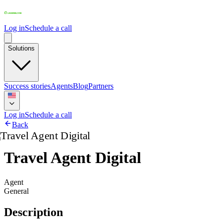
Log in
Schedule a call
Solutions
Success stories
Agents
Blog
Partners
Log in
Schedule a call
Back
Travel Agent Digital
Agent
General
Description