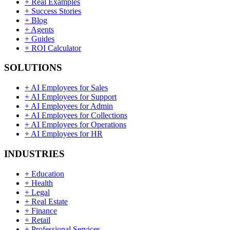
+
Real Examples
+
Success Stories
+
Blog
+
Agents
+
Guides
+
ROI Calculator
SOLUTIONS
+
AI Employees for Sales
+
AI Employees for Support
+
AI Employees for Admin
+
AI Employees for Collections
+
AI Employees for Operations
+
AI Employees for HR
INDUSTRIES
+
Education
+
Health
+
Legal
+
Real Estate
+
Finance
+
Retail
+
Professional Services