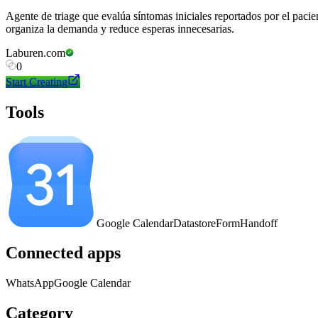
Agente de triage que evalúa síntomas iniciales reportados por el pacie
organiza la demanda y reduce esperas innecesarias.
Laburen.com
0
Start Creating
Tools
Google Calendar
Datastore
Form
Handoff
Connected apps
WhatsApp
Google Calendar
Category