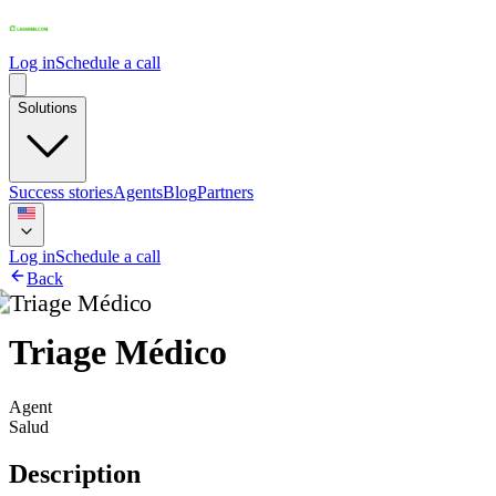
Log in
Schedule a call
Solutions
Success stories
Agents
Blog
Partners
Log in
Schedule a call
Back
Triage Médico
Agent
Salud
Description