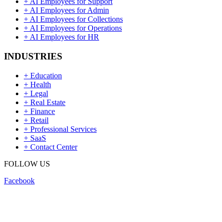
+
AI Employees for Support
+
AI Employees for Admin
+
AI Employees for Collections
+
AI Employees for Operations
+
AI Employees for HR
INDUSTRIES
+
Education
+
Health
+
Legal
+
Real Estate
+
Finance
+
Retail
+
Professional Services
+
SaaS
+
Contact Center
FOLLOW US
Facebook