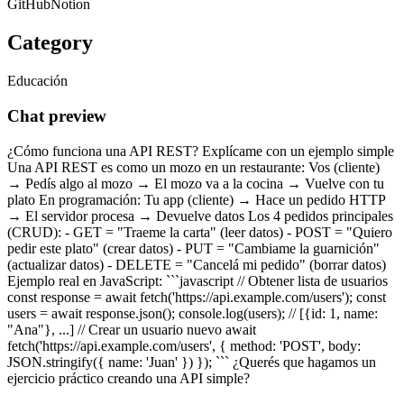
GitHub
Notion
Category
Educación
Chat preview
¿Cómo funciona una API REST? Explícame con un ejemplo simple
Una API REST es como un mozo en un restaurante: Vos (cliente)
→ Pedís algo al mozo → El mozo va a la cocina → Vuelve con tu
plato En programación: Tu app (cliente) → Hace un pedido HTTP
→ El servidor procesa → Devuelve datos Los 4 pedidos principales
(CRUD): - GET = "Traeme la carta" (leer datos) - POST = "Quiero
pedir este plato" (crear datos) - PUT = "Cambiame la guarnición"
(actualizar datos) - DELETE = "Cancelá mi pedido" (borrar datos)
Ejemplo real en JavaScript: ```javascript // Obtener lista de usuarios
const response = await fetch('https://api.example.com/users'); const
users = await response.json(); console.log(users); // [{id: 1, name:
"Ana"}, ...] // Crear un usuario nuevo await
fetch('https://api.example.com/users', { method: 'POST', body:
JSON.stringify({ name: 'Juan' }) }); ``` ¿Querés que hagamos un
ejercicio práctico creando una API simple?