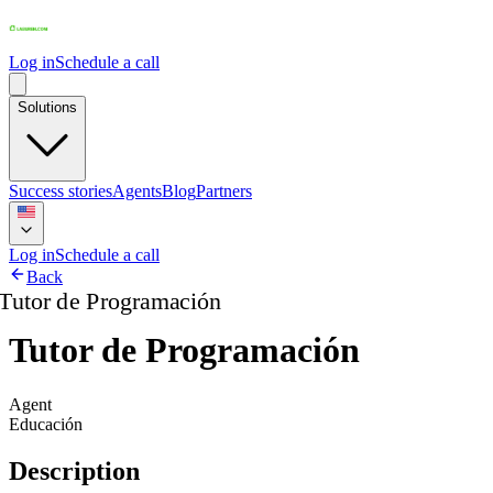
Log in
Schedule a call
Solutions
Success stories
Agents
Blog
Partners
Log in
Schedule a call
Back
Tutor de Programación
Agent
Educación
Description