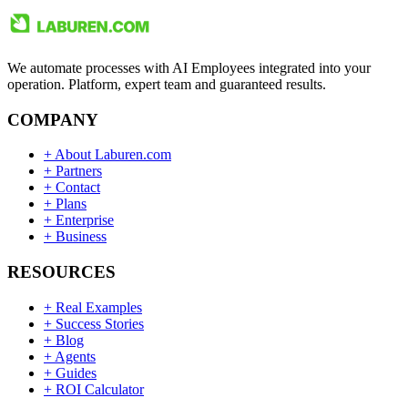
We automate processes with AI Employees integrated into your
operation. Platform, expert team and guaranteed results.
COMPANY
+
About Laburen.com
+
Partners
+
Contact
+
Plans
+
Enterprise
+
Business
RESOURCES
+
Real Examples
+
Success Stories
+
Blog
+
Agents
+
Guides
+
ROI Calculator